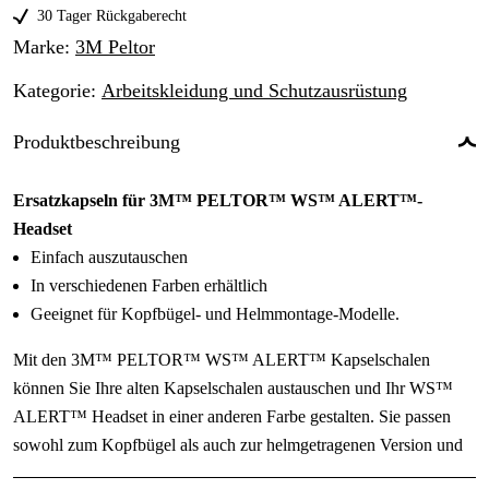
Schwarz/Orange
30 Tager Rückgaberecht
27 €
Marke
:
3M Peltor
Black/Pink
27 €
Kategorie
:
Arbeitskleidung und Schutzausrüstung
Schwarz/Neongrün
27 €
Produktbeschreibung
Ersatzkapseln für 3M™ PELTOR™ WS™ ALERT™-
Headset
Einfach auszutauschen
In verschiedenen Farben erhältlich
Geeignet für Kopfbügel- und Helmmontage-Modelle.
Mit den 3M™ PELTOR™ WS™ ALERT™ Kapselschalen
können Sie Ihre alten Kapselschalen austauschen und Ihr WS™
ALERT™ Headset in einer anderen Farbe gestalten. Sie passen
sowohl zum Kopfbügel als auch zur helmgetragenen Version und
sind in einer Vielzahl von Farben erhältlich.