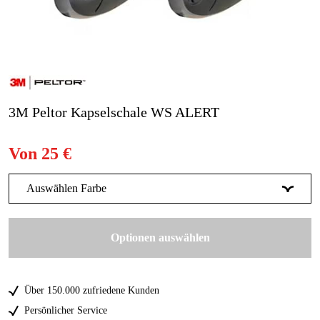
Gartenmaschinen
Blog
Marken
Marken
3M Peltor Kapselschale WS ALERT
Kontakt
Von
25 €
FAQ
Auswählen Farbe
Schwarzgrau
26 €
Optionen auswählen
Schwarz Gelb
25 €
Schwarz Rot
27 €
Über 150.000 zufriedene Kunden
Black/Blue
27 €
Persönlicher Service