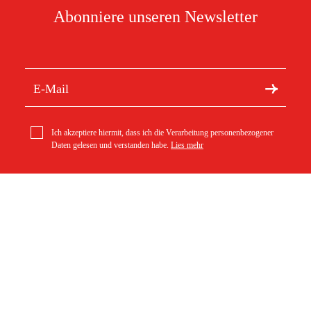
Abonniere unseren Newsletter
Ich akzeptiere hiermit, dass ich die Verarbeitung personenbezogener
Daten gelesen und verstanden habe.
Lies mehr
Kontakt
Södra vägen 3
info@duab.de
383 34 Mönsterås
Duab
Schweden
Über Duab
Bestellung
Kontakt
Versand
Geschäft
Zahlung