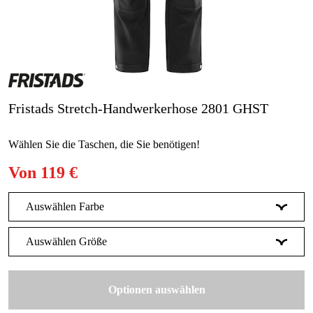
Gartenmaschinen
Blog
Marken
Marken
Fristads Stretch-Handwerkerhose 2801 GHST
Kontakt
Wählen Sie die Taschen, die Sie benötigen!
FAQ
Von
119 €
Auswählen Farbe
Schwarz
Auswählen Größe
C44
Optionen auswählen
C46