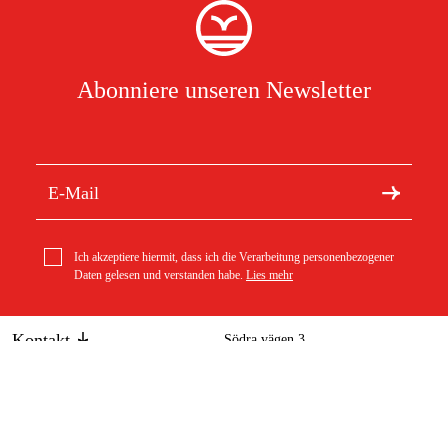
Abonniere unseren Newsletter
Ich akzeptiere hiermit, dass ich die Verarbeitung personenbezogener
Daten gelesen und verstanden habe.
Lies mehr
Kontakt
Södra vägen 3
info@duab.de
383 34 Mönsterås
Duab
Schweden
Über Duab
Bestellung