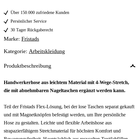
C48
Über 150.000 zufriedene Kunden
C50
Persönlicher Service
30 Tager Rückgaberecht
C52
Marke
:
Fristads
C54
Kategorie
:
Arbeitskleidung
C56
Produktbeschreibung
C58
Handwerkerhose aus leichtem Material mit 4-Wege-Stretch,
C60
die mit abnehmbaren Nageltaschen ergänzt werden kann.
C62
Teil der Fristads Flex-Lösung, bei der lose Taschen separat gekauft
C64
und mit Magnetknöpfen befestigt werden, um Ihre persönliche
C66
Hose zu gestalten. Leichte und flexible Arbeitshose aus
strapazierfähigem Stretchmaterial für höchsten Komfort und
C146
Bewegungsfreiheit. Hauptsächlich aus recycelten Textilabfällen