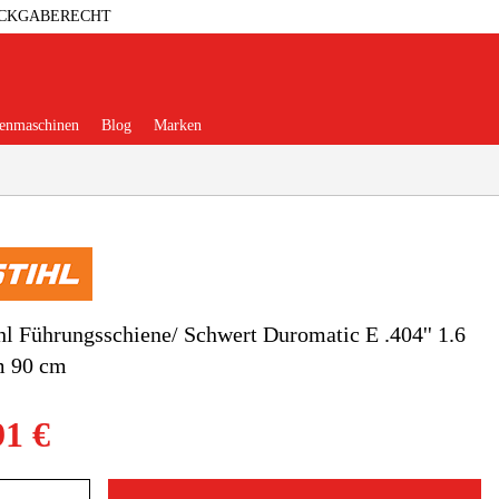
ÜCKGABERECHT
enmaschinen
Blog
Marken
erkstatt
Elektrowerkzeuge
hl Führungsschiene/ Schwert Duromatic E .404'' 1.6
 90 cm
ehör & Verbrauchsmaterialien
91 €
eidung & Schutzausrüstung