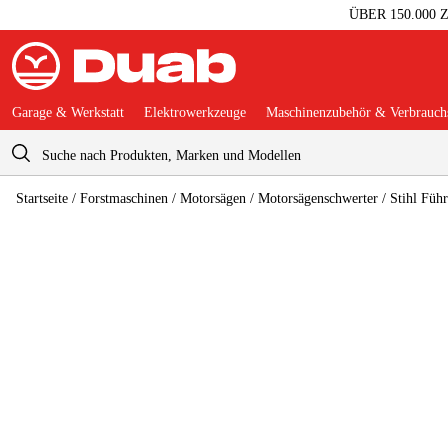
ÜBER 150.000
Garage & Werkstatt
Elektrowerkzeuge
Maschinenzubehör & Verbrauchs
Warenkorb
Startseite
/
Forstmaschinen
/
Motorsägen
/
Motorsägenschwerter
/
Stihl Füh