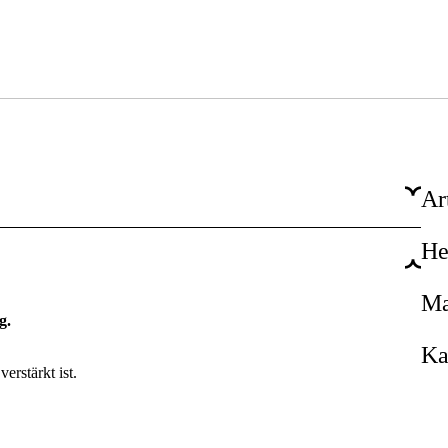
Ar
He
3002
90 cm
Ma
g.
36 Zoll
Ka
erstärkt ist.
104 Stk.
1,6 mm