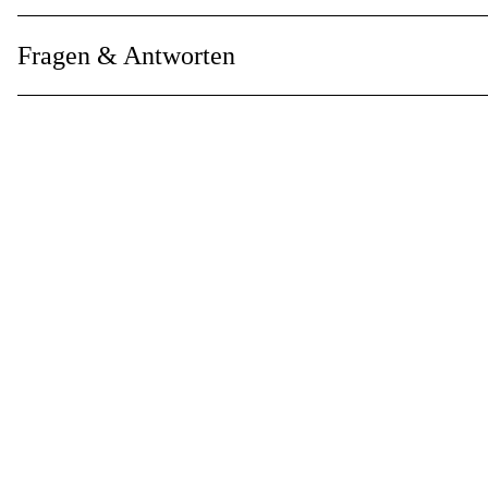
Kettenteilung
:
Fragen & Antworten
Garantie
:
Globale Garantie
: