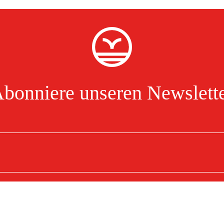
bonniere unseren Newslett
zeptiere hiermit, dass ich die Verarbeitung personenbezogener Daten gelesen und verstanden ha
iene/ Schwert Duromatic E
cm