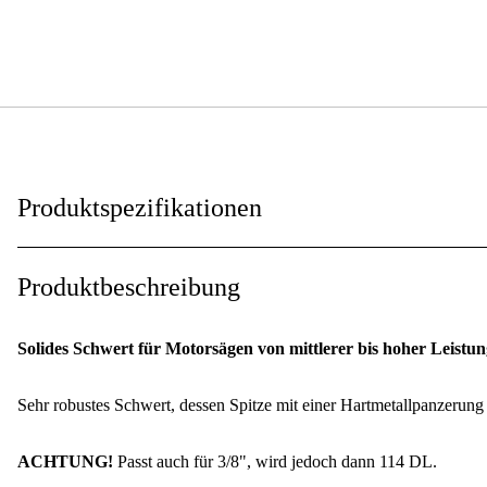
Produktspezifikationen
Schwertbefestigung
:
Produktbeschreibung
Schwertlänge
:
Solides Schwert für Motorsägen von mittlerer bis hoher Leistun
Schnittlänge
:
Sehr robustes Schwert, dessen Spitze mit einer Hartmetallpanzerung v
Anzahl der Antriebsglieder
:
Treibgliedbreite
:
ACHTUNG!
Passt auch für 3/8", wird jedoch dann 114 DL.