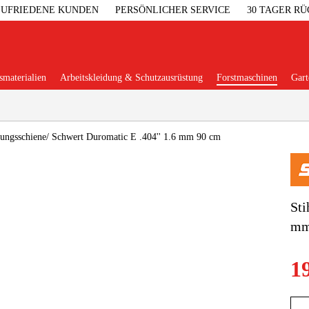
 ZUFRIEDENE KUNDEN
PERSÖNLICHER SERVICE
30 TAGER R
materialien
Arbeitskleidung & Schutzausrüstung
Forstmaschinen
Gart
Beliebte Kategorien
rungsschiene/ Schwert Duromatic E .404'' 1.6 mm 90 cm
Garage & W
Sti
mm
Maschinenzub
1
Arbeitskl