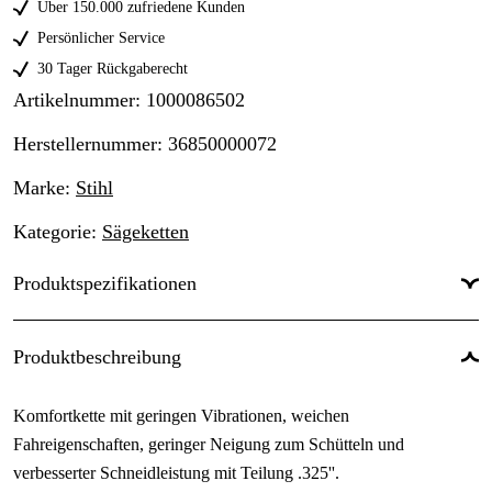
Über 150.000 zufriedene Kunden
Persönlicher Service
30 Tager Rückgaberecht
Artikelnummer
:
1000086502
Herstellernummer
:
36850000072
Marke
:
Stihl
Kategorie
:
Sägeketten
Produktspezifikationen
Anzahl der Antriebsglieder
:
72 Stk.
Produktbeschreibung
Treibgliedbreite
:
1,5 mm
Komfortkette mit geringen Vibrationen, weichen
Kettenteilung
:
.325''
Fahreigenschaften, geringer Neigung zum Schütteln und
Kurznummer
:
RM
verbesserter Schneidleistung mit Teilung .325''.