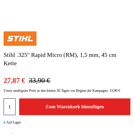
Gartenmaschinen
Blog
Marken
Marken
Stihl .325'' Rapid Micro (RM), 1,5 mm, 45 cm
Kontakt
Kette
FAQ
27,87 €
33,90 €
Unser niedrigster Preis in den letzten 30 Tagen vor Beginn der Kampagne:
33,90 €
Zum Warenkorb hinzufügen
Auf Lager