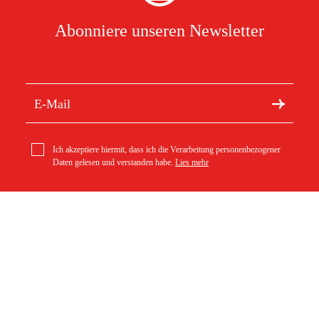
Abonniere unseren Newsletter
Ich akzeptiere hiermit, dass ich die Verarbeitung personenbezogener
Daten gelesen und verstanden habe.
Lies mehr
Kontakt
Södra vägen 3
Stihl .325'' Rapid Micro (RM), 1,5 mm, 45 cm Kette
info@duab.de
383 34 Mönsterås
27,87 €
33,90 €
Duab
Schweden
Über Duab
Bestellung
Kontakt
Versand
Geschäft
Zahlung