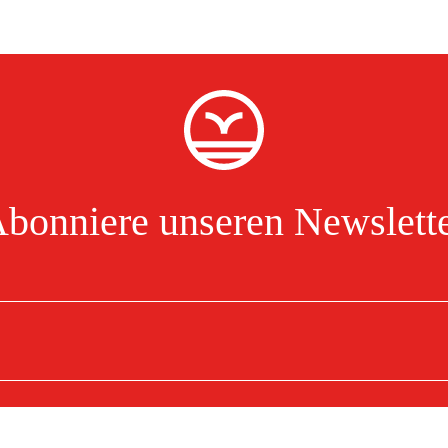
bonniere unseren Newslett
zeptiere hiermit, dass ich die Verarbeitung personenbezogener Daten gelesen und verstanden ha