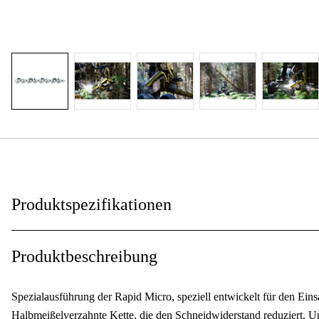
Produktspezifikationen
Treibgliedbreite
:
Produktbeschreibung
Kettenteilung
:
Spezialausführung der Rapid Micro, speziell entwickelt für den Eins
Anzahl der Antriebsglieder
:
Halbmeißelverzahnte Kette, die den Schneidwiderstand reduziert. Um