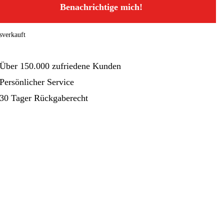
hinen
Gartenmaschinen
Blog
Benachrichtige mich!
sverkauft
Über 150.000 zufriedene Kunden
Persönlicher Service
30 Tager Rückgaberecht