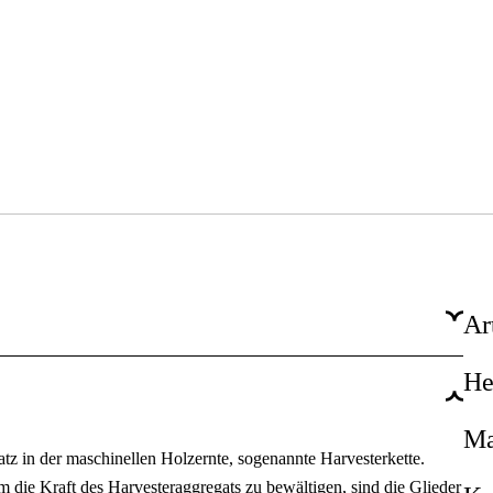
Ar
He
2,0 mm
.404''
Ma
atz in der maschinellen Holzernte, sogenannte Harvesterkette.
78 Stk.
 die Kraft des Harvesteraggregats zu bewältigen, sind die Glieder