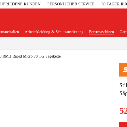
 ZUFRIEDENE KUNDEN
PERSÖNLICHER SERVICE
30 TAGER R
materialien
Arbeitskleidung & Schutzausrüstung
Forstmaschinen
Gart
Beliebte Kategorien
40 RMH Rapid Micro 78 TG Sägekette
Garage & W
St
Säg
Maschinenzub
5
Arbeitskl