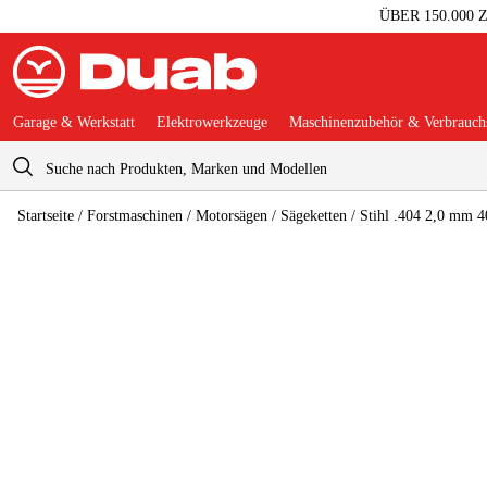
ÜBER 150.000
Garage & Werkstatt
Elektrowerkzeuge
Maschinenzubehör & Verbrauchs
Warenkorb
Startseite
/
Forstmaschinen
/
Motorsägen
/
Sägeketten
/
Stihl .404 2,0 mm 