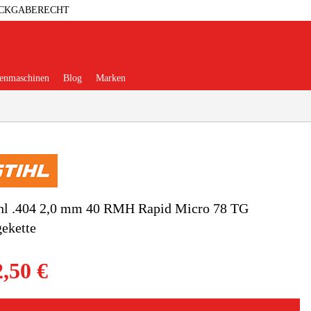
ÜCKGABERECHT
enmaschinen
Blog
Marken
erkstatt
Elektrowerkzeuge
ihl .404 2,0 mm 40 RMH Rapid Micro 78 TG
ekette
ehör & Verbrauchsmaterialien
2,50 €
eidung & Schutzausrüstung