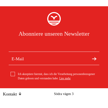
Abonniere unseren Newsletter
Ich akzeptiere hiermit, dass ich die Verarbeitung personenbezogener
Daten gelesen und verstanden habe.
Lies mehr
Kontakt
Södra vägen 3
info@duab.de
383 34 Mönsterås
Bahco Schwerlast-Unterstellbock BH3HD12000 12 ton
Duab
Schweden
1stk
209 €