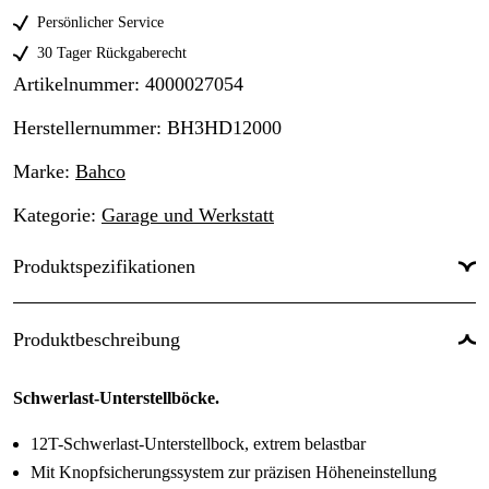
Persönlicher Service
30 Tager Rückgaberecht
Artikelnummer
:
4000027054
Herstellernummer
:
BH3HD12000
Marke
:
Bahco
Kategorie
:
Garage und Werkstatt
Produktspezifikationen
Einsatztyp
:
Werkstatt & Fahrzeuge
Produktbeschreibung
Anwendungsbereich
:
Wartung & Service
Schwerlast-Unterstellböcke.
Einsatzniveau
:
Professionell
12T-Schwerlast-Unterstellbock, extrem belastbar
Mit Knopfsicherungssystem zur präzisen Höheneinstellung