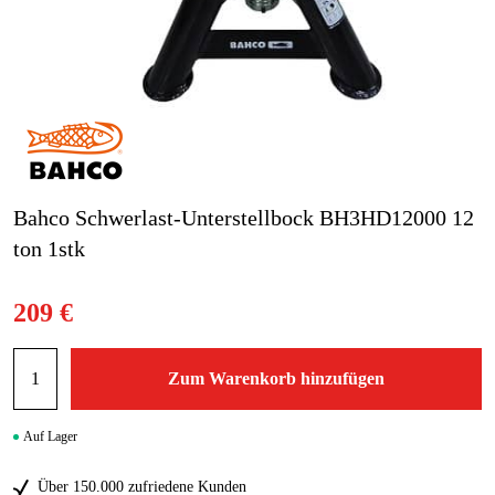
Gartenmaschinen
Blog
Marken
Marken
Kontakt
Bahco Schwerlast-Unterstellbock BH3HD12000 12
ton 1stk
FAQ
209 €
Zum Warenkorb hinzufügen
Auf Lager
Über 150.000 zufriedene Kunden