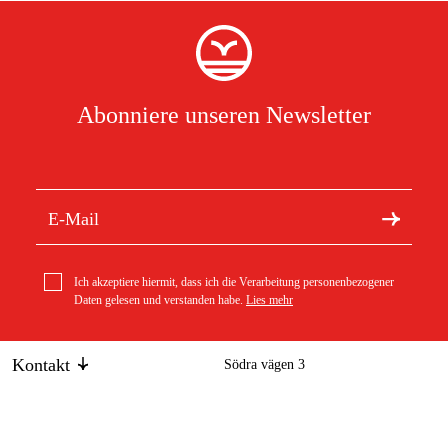
Abonniere unseren Newsletter
Ich akzeptiere hiermit, dass ich die Verarbeitung personenbezogener
Daten gelesen und verstanden habe.
Lies mehr
Kontakt
Södra vägen 3
info@duab.de
383 34 Mönsterås
Bahco Wagenheber BH9BJ280 80mm, für zweistufigen
pneumatischen Wagenheber
34 €
Duab
Schweden