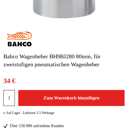
Gartenmaschinen
Blog
Marken
Marken
Kontakt
Bahco Wagenheber BH9BJ280 80mm, für
zweistufigen pneumatischen Wagenheber
FAQ
34 €
Zum Warenkorb hinzufügen
Auf Lager - Lieferzeit 3-5 Werktage
Über 150.000 zufriedene Kunden