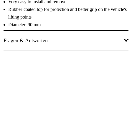
Very easy to install and remove
Rubber-coated top for protection and better grip on the vehicle's
lifting points
Diameter: 90 mm
High-quality steel alloy
Fragen & Antworten
Specifications
Jack type: BH9BJ22SLH - BH9BJ22SSH
Diameter (mm): 90
Length (mm): 98
Weight (kg): 1.18