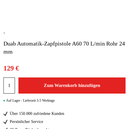
Gartenmaschinen
Blog
Marken
-
Marken
Duab Automatik-Zapfpistole A60 70 L/min Rohr 24
mm
Kontakt
FAQ
129 €
Zum Warenkorb hinzufügen
Auf Lager - Lieferzeit 3-5 Werktage
Über 150.000 zufriedene Kunden
Persönlicher Service