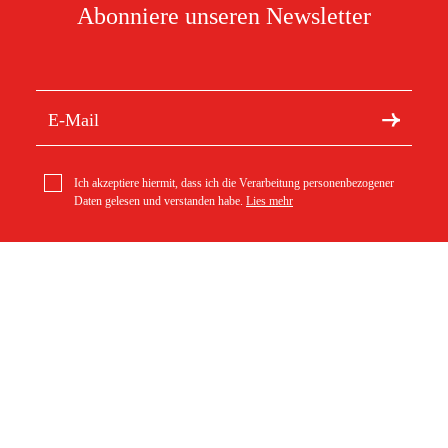
Abonniere unseren Newsletter
Ich akzeptiere hiermit, dass ich die Verarbeitung personenbezogener
Daten gelesen und verstanden habe.
Lies mehr
Kontakt
Södra vägen 3
Duab Automatik-Zapfpistole A60 70 L/min Rohr 24 mm
129 €
info@duab.de
383 34 Mönsterås
Duab
Schweden
Über Duab
Bestellung
Kontakt
Versand
Geschäft
Zahlung
Datenschutz
Retouren