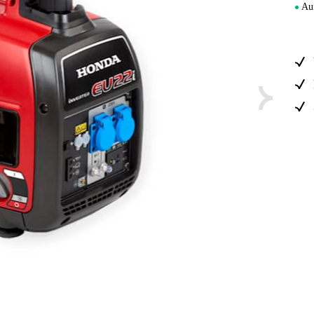
Forstmasc
Au