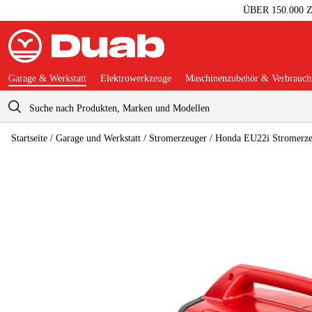
ÜBER 150.000
Garage & Werkstatt
Elektrowerkzeuge
Maschinenzubehör & Verbrauchs
Warenkorb
Startseite
/
Garage und Werkstatt
/
Stromerzeuger
/
Honda EU22i Stromerze