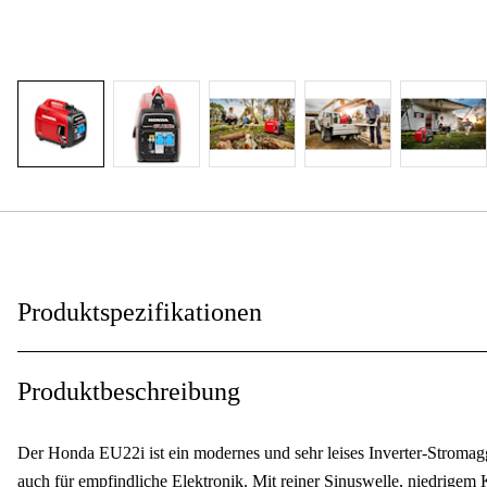
Produktspezifikationen
EU Stage V
:
Produktbeschreibung
Leistung (P), konstant
:
Der Honda EU22i ist ein modernes und sehr leises Inverter-Stromagg
Leistung (P), max
:
auch für empfindliche Elektronik. Mit reiner Sinuswelle, niedrigem