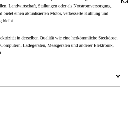
Ka
n, Landwirtschaft, Stallungen oder als Notstromversorgung.
2.25 kVA
bietet einen aktualisierten Motor, verbesserte Kühlung und
 bleibt.
2.75 kVA
1800 W
Elektrizität in derselben Qualität wie eine herkömmliche Steckdose.
 Computern, Ladegeräten, Messgeräten und anderer Elektronik,
1-fasig
t.
230 V
Inverter
tet. Der geräuschdämpfende Schalldämpfer in Kombination mit
durch das Aggregat ideal für lärmsensible Umgebungen wie
2x230V, 1x12V/8,3A
tomatisch an die aktuelle Last an. Dies reduziert den
 Verschleiß des Motors – was wiederum zu längerer Lebensdauer und