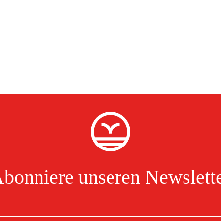
griff ist der Honda EU22i leicht zu transportieren und zu lagern.
i denen Flexibilität und einfache Handhabung wichtig sind.
ro 5
tung und ist dank automatischer Dekompression leicht zu starten.
Emissionen und bessere Umweltverträglichkeit bedeutet.
bonniere unseren Newslett