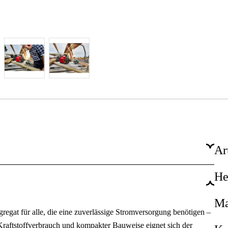
Ar
He
Ja
1.8 kW
Ma
regat für alle, die eine zuverlässige Stromversorgung benötigen –
2.2 kW
 Kraftstoffverbrauch und kompakter Bauweise eignet sich der