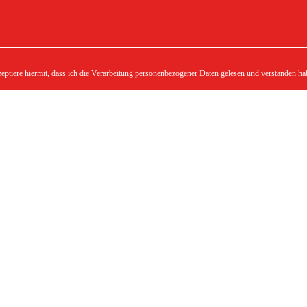
zeptiere hiermit, dass ich die Verarbeitung personenbezogener Daten gelesen und verstanden ha
merzeuger
Bestellung
Versand
Zahlung
Retouren
AGB
Warenkorb leeren
Kauf widerrufen