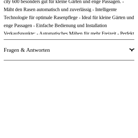
city 600 besonders gut für kleine Gärten und enge Passagen. -
Mäht den Rasen automatisch und zuverlässig - Intelligente
Beleuchtung
:
Nein
Technologie für optimale Rasenpflege - Ideal für kleine Gärten und
Schnittbreite
:
16 cm
enge Passagen - Einfache Bedienung und Installation
Maximale Schnitthöhe
:
50 mm
Verkaufspunkte: - Automatisches Mähen für mehr Freizeit - Perfekt
gepflegter Rasen ohne Anstrengung - Passt sich ideal an kleine
Minimale Schnitthöhe
:
20 mm
Rasenflächen an - Einfache Installation und Bedienung
Fragen & Antworten
Mehr anzeigen