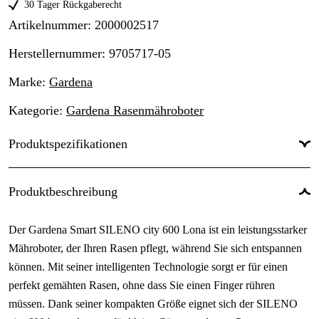
30 Tager Rückgaberecht
Artikelnummer
:
2000002517
Herstellernummer
:
9705717-05
Marke
:
Gardena
Kategorie
:
Gardena Rasenmähroboter
Produktspezifikationen
Maximale Mähfläche
:
600 m²
Produktbeschreibung
Maximale Neigung innerhalb des Arbeitsbereichs
:
35 %
Der Gardena Smart SILENO city 600 Lona ist ein leistungsstarker
App-Unterstützung
:
Gardena smart
Mähroboter, der Ihren Rasen pflegt, während Sie sich entspannen
Spülbar
:
Ja
können. Mit seiner intelligenten Technologie sorgt er für einen
perfekt gemähten Rasen, ohne dass Sie einen Finger rühren
Batteriekapazität
:
2 Ah
müssen. Dank seiner kompakten Größe eignet sich der SILENO
Einschränkung
:
Begrenzungskabel