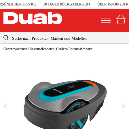
SÖNLICHER SERVICE
30 TAGER RÜCKGABERECHT
ÜBER 150.000 ZUFR
info@duab.de
Gartenmaschinen
/
Rasenmähroboter
/
Gardena Rasenmähroboter
|
Privat
Unternehmen
Deutschland
Sverige
Garage & Werkstatt
Danmark
Elektrowerkzeuge
Suomi
Maschinenzubehör & Verbrauchsmaterialien
Norge
Arbeitskleidung & Schutzausrüstung
Forstmaschinen
Gartenmaschinen