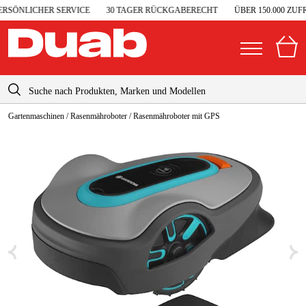
SÖNLICHER SERVICE
30 TAGER RÜCKGABERECHT
ÜBER 150.000 ZUFR
info@duab.de
Gartenmaschinen
/
Rasenmähroboter
/
Rasenmähroboter mit GPS
|
Privat
Unternehmen
Deutschland
Sverige
Garage & Werkstatt
Danmark
Elektrowerkzeuge
Suomi
Maschinenzubehör & Verbrauchsmaterialien
Norge
Arbeitskleidung & Schutzausrüstung
Forstmaschinen
Gartenmaschinen