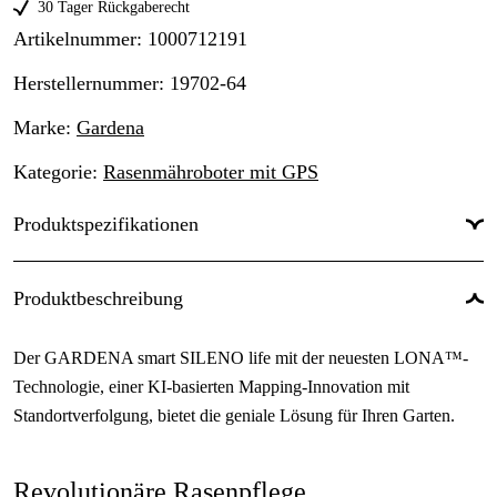
30 Tager Rückgaberecht
Artikelnummer
:
1000712191
Herstellernummer
:
19702-64
Marke
:
Gardena
Kategorie
:
Rasenmähroboter mit GPS
Produktspezifikationen
Maximale Mähfläche
:
1000 m²
Produktbeschreibung
Maximale Neigung innerhalb des Arbeitsbereichs
:
35 %
Der GARDENA smart SILENO life mit der neuesten LONA™-
Einschränkung
:
Begrenzungskabel
Technologie, einer KI-basierten Mapping-Innovation mit
Schnittbreite
:
22 cm
Standortverfolgung, bietet die geniale Lösung für Ihren Garten.
Maximale Schnitthöhe
:
50 mm
Revolutionäre Rasenpflege
Minimale Schnitthöhe
:
20 mm