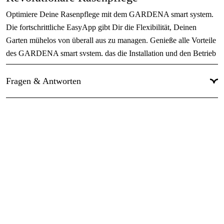
Optimiere Deine Rasenpflege mit dem GARDENA smart system.
Lautstärke
:
57 dB(A)
Die fortschrittliche EasyApp gibt Dir die Flexibilität, Deinen
Hebesensor
:
Ja
Garten mühelos von überall aus zu managen. Genieße alle Vorteile
Führungskabel
:
1 Stk.
des GARDENA smart system, das die Installation und den Betrieb
Deines intelligenten SILENO life Rasenmähers dank der intuitiven
Navigationssystem
:
Wire
Funktionen Easyconfig, Auto Schedule und Smart Home zum
Fragen & Antworten
Mehr anzeigen
Kinderspiel macht. Alle diese Funktionen sind über die
GARDENA smart App bequem per Knopfdruck erreichbar.
Verwandle Deine Gartenroutine mit dem GARDENA smart
system in einen effizienten und intelligenten Prozess und schaffe
einen unvergleichlichen Komfort.
Moderne Technologie
LONA™ Intelligence, die unübertroffene KI-Technologie im
SILENO Mähroboter-Sortiment, bietet Echtzeit-Tracking,
Mapping, Zonenmanagement und intuitive Bedienung über die