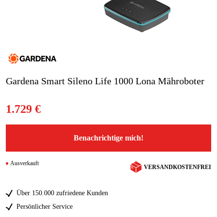
Blog
Marken
Marken
Gardena Smart Sileno Life 1000 Lona Mähroboter
Kontakt
1.729 €
FAQ
Benachrichtige mich!
Ausverkauft
VERSANDKOSTENFREI
Über 150.000 zufriedene Kunden
Persönlicher Service