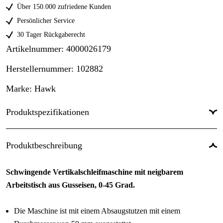
Über 150.000 zufriedene Kunden
Persönlicher Service
30 Tager Rückgaberecht
Artikelnummer
:
4000026179
Herstellernummer
:
102882
Marke
:
Hawk
Produktspezifikationen
Einsatztyp
:
Industrie & Produktion
Produktbeschreibung
Anwendungsbereich
:
Wartung & Service, Produktion
Schwingende Vertikalschleifmaschine mit neigbarem
Einsatzniveau
:
Professionell
Arbeitstisch aus Gusseisen, 0-45 Grad.
Die Maschine ist mit einem Absaugstutzen mit einem