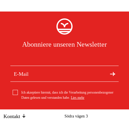
Abonniere unseren Newsletter
Ich akzeptiere hiermit, dass ich die Verarbeitung personenbezogener
Daten gelesen und verstanden habe.
Lies mehr
Kontakt
Södra vägen 3
info@duab.de
383 34 Mönsterås
Hawk Vertikalschleifmaschine OS-1, oszillierend