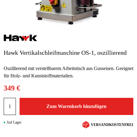
Blog
Marken
Marken
Hawk Vertikalschleifmaschine OS-1, oszillierend
Kontakt
FAQ
Oszillierend mit verstellbarem Arbeitstisch aus Gusseisen. Geeignet
für Holz- und Kunststoffmaterialien.
349 €
Zum Warenkorb hinzufügen
Auf Lager
VERSANDKOSTENFREI