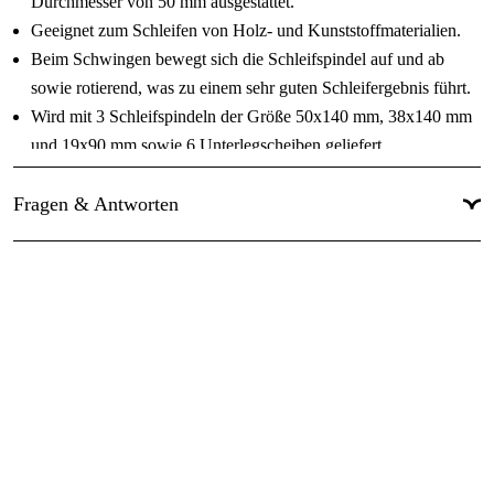
Durchmesser von 50 mm ausgestattet.
Geeignet zum Schleifen von Holz- und Kunststoffmaterialien.
Beim Schwingen bewegt sich die Schleifspindel auf und ab
sowie rotierend, was zu einem sehr guten Schleifergebnis führt.
Wird mit 3 Schleifspindeln der Größe 50x140 mm, 38x140 mm
und 19x90 mm sowie 6 Unterlegscheiben geliefert.
Technische Daten
Fragen & Antworten
Motor 230 V 0,37 kW/0,5 PS
Drehzahl 1400 U/min
Schwingbewegung 24 mm
Schwingungen pro Minute 25
Größe des Arbeitstisches 365x365 mm
Neigbarer Arbeitstisch 0-45 Grad
Durchmesser des Späneauslasses 50 mm
Abmessungen 395x395x510 mm
Lautstärke 85 dB(A)
Gewicht 33 kg