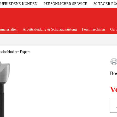
 ZUFRIEDENE KUNDEN
PERSÖNLICHER SERVICE
30 TAGER R
materialien
Arbeitskleidung & Schutzausrüstung
Forstmaschinen
Gart
Beliebte Kategorien
stlochbohrer Expert
Bos
Garage & W
V
Maschinenzub
Arbeitskl