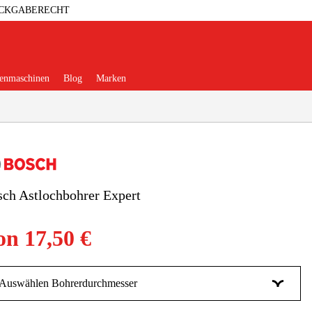
ÜCKGABERECHT
enmaschinen
Blog
Marken
ch Astlochbohrer Expert
erkstatt
Elektrowerkzeuge
on
17,50 €
ehör & Verbrauchsmaterialien
eidung & Schutzausrüstung
Auswählen Bohrerdurchmesser
10 mm