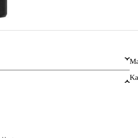
Ma
Ka