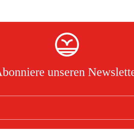
bonniere unseren Newslett
zeptiere hiermit, dass ich die Verarbeitung personenbezogener Daten gelesen und verstanden ha