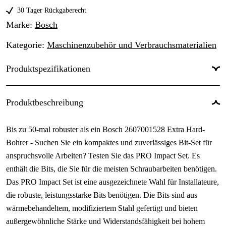
48 Stk.
30 Tager Rückgaberecht
76,51 €
Marke
:
Bosch
50 Stk.
60 €
Kategorie
:
Maschinenzubehör und Verbrauchsmaterialien
Produktspezifikationen
Produktbeschreibung
Bis zu 50-mal robuster als ein Bosch 2607001528 Extra Hard-
Bohrer - Suchen Sie ein kompaktes und zuverlässiges Bit-Set für
anspruchsvolle Arbeiten? Testen Sie das PRO Impact Set. Es
enthält die Bits, die Sie für die meisten Schraubarbeiten benötigen.
Das PRO Impact Set ist eine ausgezeichnete Wahl für Installateure,
die robuste, leistungsstarke Bits benötigen. Die Bits sind aus
wärmebehandeltem, modifiziertem Stahl gefertigt und bieten
außergewöhnliche Stärke und Widerstandsfähigkeit bei hohem