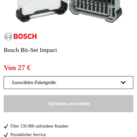
Gartenmaschinen
Blog
Marken
Marken
Bosch Bit-Set Impact
Kontakt
Von
27 €
FAQ
Auswählen Paketgröße
20 Stk.
27 €
Optionen auswählen
24 Stk.
37 €
45,51 €
Über 150.000 zufriedene Kunden
35 Stk.
64 €
Persönlicher Service