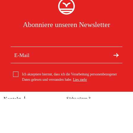
Abonniere unseren Newsletter
Ich akzeptiere hiermit, dass ich die Verarbeitung personenbezogener
Daten gelesen und verstanden habe.
Lies mehr
Kontakt
Södra vägen 3
info@duab.de
383 34 Mönsterås
Duab
Schweden
Über Duab
Bestellung