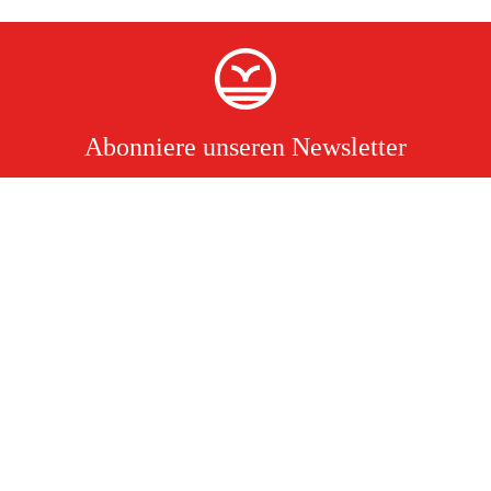
Abonniere unseren Newsletter
Ich akzeptiere hiermit, dass ich die Verarbeitung personenbezogener
Daten gelesen und verstanden habe.
Lies mehr
Kontakt
Södra vägen 3
info@duab.de
383 34 Mönsterås
Duab
Schweden