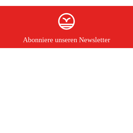
Abonniere unseren Newsletter
Ich akzeptiere hiermit, dass ich die Verarbeitung personenbezogener
Daten gelesen und verstanden habe.
Lies mehr
Kontakt
Södra vägen 3
info@duab.de
383 34 Mönsterås
Duab
Schweden