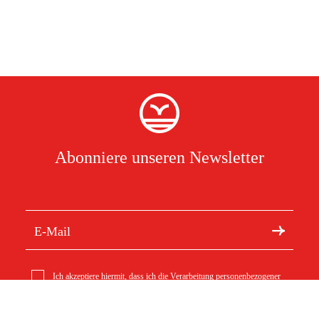
Abonniere unseren Newsletter
Ich akzeptiere hiermit, dass ich die Verarbeitung personenbezogener
Daten gelesen und verstanden habe.
Lies mehr
geo-FENNEL Batteriekasten alkalisch Geo6x
26,50 €