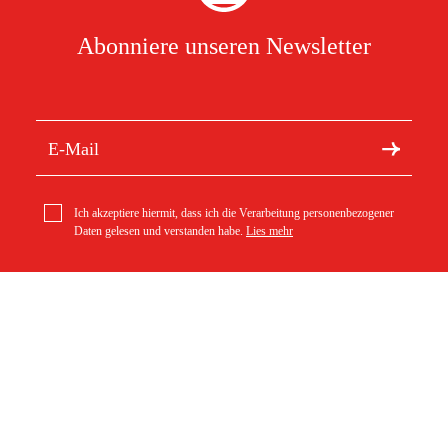
Abonniere unseren Newsletter
Ich akzeptiere hiermit, dass ich die Verarbeitung personenbezogener
Daten gelesen und verstanden habe.
Lies mehr
Kontakt
Södra vägen 3
geo-FENNEL Wandscanner FWS80
info@duab.de
383 34 Mönsterås
95 €
Duab
Schweden
Über Duab
Bestellung
Kontakt
Versand
Geschäft
Zahlung