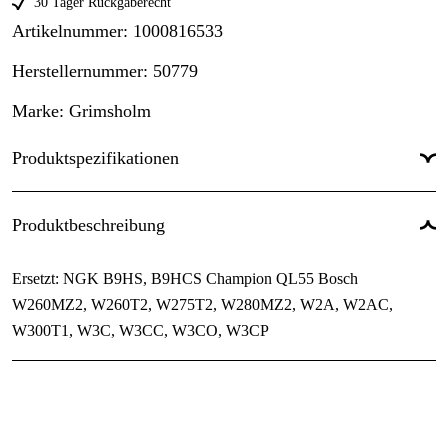
30 Tager Rückgaberecht
Artikelnummer
:
1000816533
Herstellernummer
:
50779
Marke
:
Grimsholm
Produktspezifikationen
Garantie
:
3 Jahre
Produktbeschreibung
Ersetzt: NGK B9HS, B9HCS Champion QL55 Bosch
W260MZ2, W260T2, W275T2, W280MZ2, W2A, W2AC,
W300T1, W3C, W3CC, W3CO, W3CP