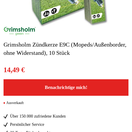
Blog
Marken
Marken
Grimsholm Zündkerze E9C (Mopeds/Außenborder,
ohne Widerstand), 10 Stück
Kontakt
FAQ
14,49 €
Benachrichtige mich!
Ausverkauft
Über 150.000 zufriedene Kunden
Persönlicher Service