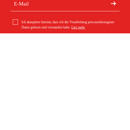
Ich akzeptiere hiermit, dass ich die Verarbeitung personenbezogener
Daten gelesen und verstanden habe.
Lies mehr
Kontakt
Södra vägen 3
info@duab.de
383 34 Mönsterås
Duab
Schweden
Über Duab
Bestellung
Kontakt
Versand
Geschäft
Zahlung
Datenschutz
Retouren
Cookies
AGB
Barrierefreiheit
Warenkorb leeren
Impressum
Kauf widerrufen