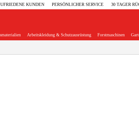
 ZUFRIEDENE KUNDEN
PERSÖNLICHER SERVICE
30 TAGER R
materialien
Arbeitskleidung & Schutzausrüstung
Forstmaschinen
Gart
Beliebte Kategorien
Garage & W
Maschinenzub
Arbeitskl