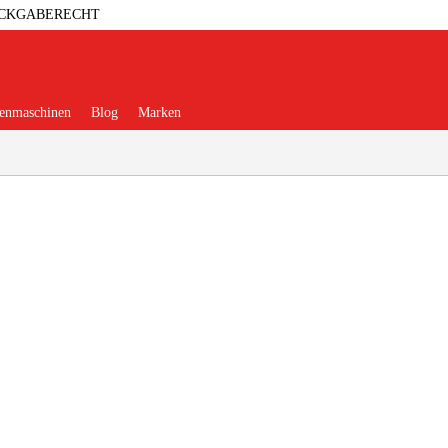
ÜCKGABERECHT
enmaschinen
Blog
Marken
erkstatt
Elektrowerkzeuge
ehör & Verbrauchsmaterialien
eidung & Schutzausrüstung