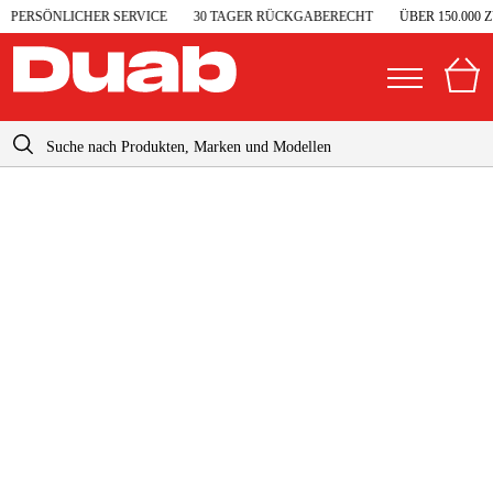
PERSÖNLICHER SERVICE
30 TAGER RÜCKGABERECHT
ÜBER 150.000 
info@duab.de
|
Privat
Unternehmen
Deutschland
Sverige
Garage & Werkstatt
Danmark
Elektrowerkzeuge
Suomi
Maschinenzubehör & Verbrauchsmaterialien
Norge
Arbeitskleidung & Schutzausrüstung
Forstmaschinen
Gartenmaschinen