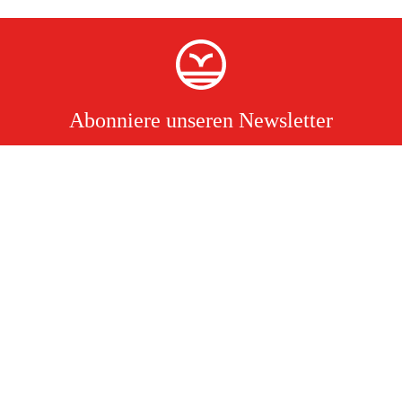
Abonniere unseren Newsletter
Ich akzeptiere hiermit, dass ich die Verarbeitung personenbezogener
Daten gelesen und verstanden habe.
Lies mehr
Kontakt
Södra vägen 3
info@duab.de
383 34 Mönsterås
Duab
Schweden